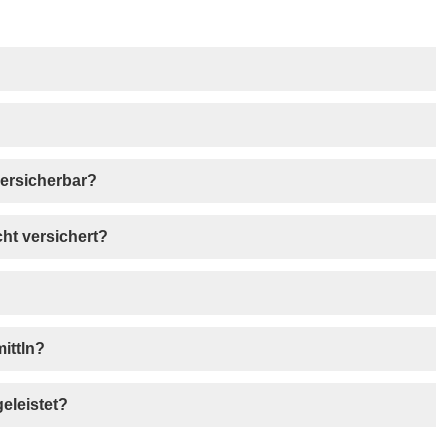
ersicherbar?
ht versichert?
ittln?
eleistet?