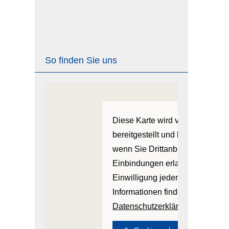
So finden Sie uns
Diese Karte wird von einem Drit
bereitgestellt und kann nur ang
wenn Sie Drittanbieter-Cookies 
Einbindungen erlauben. Sie kön
Einwilligung jederzeit widerruf
Informationen finden Sie in der
Datenschutzerklärung
.